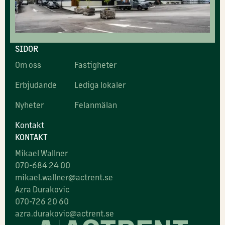
SIDOR
Om oss
Fastigheter
Erbjudande
Lediga lokaler
Nyheter
Felanmälan
Kontakt
KONTAKT
Mikael Wallner
070-684 24 00
mikael.wallner@actrent.se
Azra Durakovic
070-726 20 60
azra.durakovic@actrent.se